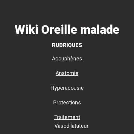
Passer
Passer
à
au
la
contenu
Wiki Oreille malade
navigation
principal
principale
RUBRIQUES
Acouphènes
Anatomie
Hyperacousie
Protections
Traitement
Vasodilatateur