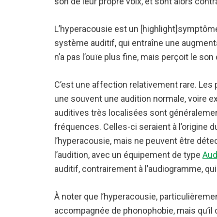
son de leur propre voix, et sont alors contr
L’hyperacousie est un [highlight]symptôm
système auditif, qui entraîne une augmentat
n’a pas l’ouïe plus fine, mais perçoit le s
C’est une affection relativement rare. Les
une souvent une audition normale, voire ex
auditives très localisées sont généraleme
fréquences. Celles-ci seraient à l’origine
l’hyperacousie, mais ne peuvent être déte
l’audition, avec un équipement de type
Aud
auditif, contrairement à l’audiogramme, qui
À noter que l’hyperacousie, particulièremen
accompagnée de phonophobie, mais qu’il c