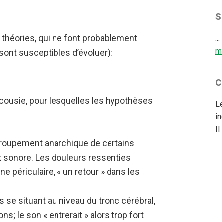
S
de théories, qui ne font probablement
..
m
sont susceptibles d’évoluer):
C
racousie, pour lesquelles les hypothèses
L
i
Il
egroupement anarchique de certains
ux sonore. Les douleurs ressenties
e périculaire, « un retour » dans les
s se situant au niveau du tronc cérébral,
ons; le son « entrerait » alors trop fort