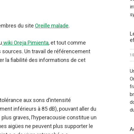
i
s
membres du site
Oreille malade
.
L
e
u
wiki Oreja Pimienta
, et tout comme
ses sources. Un travail de référencement
1
 la fiabilité des informations de cet
U
Or
f
b
tolérance aux sons d’intensité
do
gement inférieurs à 85 dB), pouvant aller du
d
 plus graves, l’hyperacousie constitue un
ues aigües ne peuvent plus supporter le
A