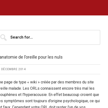
arre
earch
...
atérale
rincipale
’anatomie de l’oreille pour les nuls
5 DÉCEMBRE 2014
ne page de type « wiki » créée par des membres du site
reille malade. Les ORLs connaissent encore très mal les
couphènes et l’hyperacousie. En effet beaucoup croient que
es symptômes sont toujours d’origine psychologique, ce qui
t faux. Cependant votre ORL doit rester l’un de vos