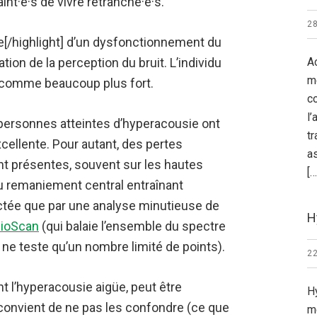
aint·e·s de vivre retranché·e·s.
28
e[/highlight] d’un dysfonctionnement du
ion de la perception du bruit. L’individu
A
m
on comme beaucoup plus fort.
c
l’
 personnes atteintes d’hyperacousie ont
t
cellente. Pour autant, des pertes
as
nt présentes, souvent sur les hautes
[…
 du remaniement central entraînant
ctée que par une analyse minutieuse de
H
ioScan
(qui balaie l’ensemble du spectre
 ne teste qu’un nombre limité de points).
22
t l’hyperacousie aigüe, peut être
H
onvient de ne pas les confondre (ce que
m