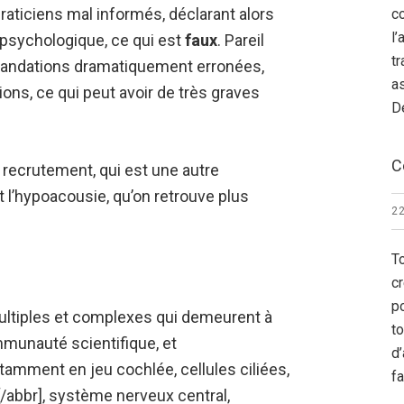
aticiens mal informés, déclarant alors
c
l’
 psychologique, ce qui est
faux
. Pareil
t
mandations dramatiquement erronées,
as
ns, ce qui peut avoir de très graves
D
C
recrutement, qui est une autre
l’hypoacousie, qu’on retrouve plus
22
T
c
po
ltiples et complexes qui demeurent à
t
mmunauté scientifique, et
d’
amment en jeu cochlée, cellules ciliées,
f
[/abbr], système nerveux central,