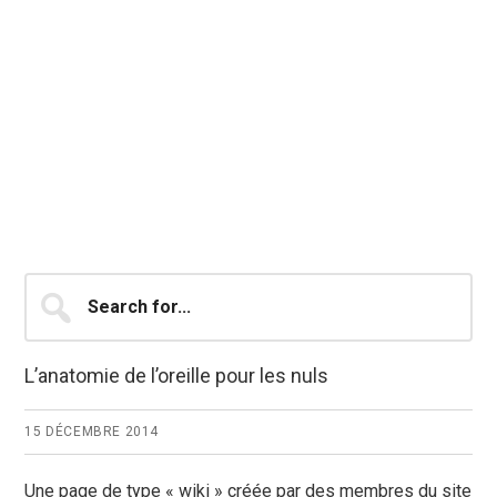
Barre
Search
for...
latérale
principale
L’anatomie de l’oreille pour les nuls
15 DÉCEMBRE 2014
Une page de type « wiki » créée par des membres du site