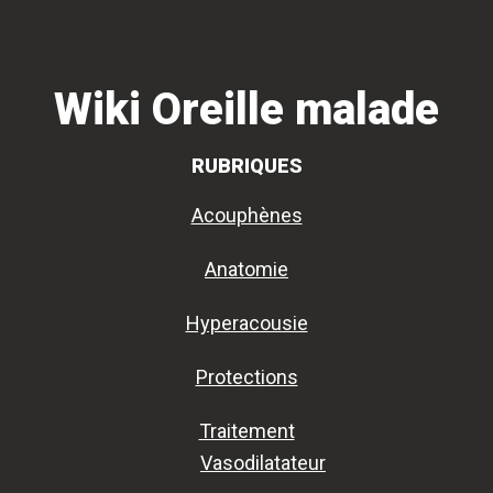
Passer
Passer
Passer
à
au
à
la
contenu
la
Wiki Oreille malade
navigation
principal
barre
principale
latérale
RUBRIQUES
principale
Acouphènes
Anatomie
Hyperacousie
Protections
Traitement
Vasodilatateur