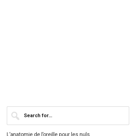
Barre
Search
for...
latérale
principale
L’anatomie de l’oreille pour les nuls