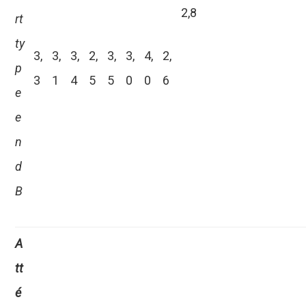
2,8
rt
ty
3,
3,
3,
2,
3,
3,
4,
2,
p
3
1
4
5
5
0
0
6
e
e
n
d
B
A
tt
é