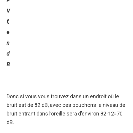
P
V
f,
e
n
d
B
Donc si vous vous trouvez dans un endroit où le
bruit est de 82 dB, avec ces bouchons le niveau de
bruit entrant dans l’oreille sera d’environ 82-12=70
dB.